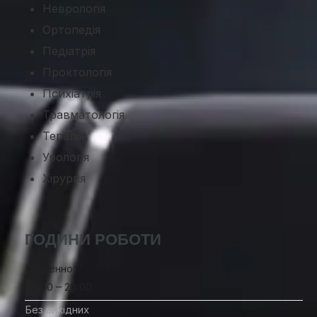
Неврологія
Ортопедія
Педіатрія
Проктологія
Психіатрія
Травматологія
Терапія
Урологія
Хірургія
ГОДИНИ РОБОТИ
Щоденно:
08:00 – 20:00
Без вихідних