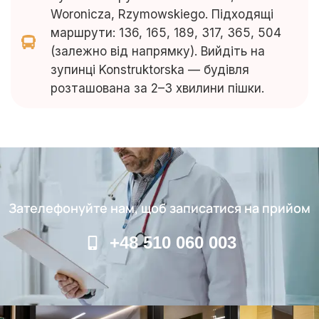
Woronicza, Rzymowskiego. Підходящі
маршрути: 136, 165, 189, 317, 365, 504
(залежно від напрямку). Вийдіть на
зупинці Konstruktorska — будівля
розташована за 2–3 хвилини пішки.
Зателефонуйте нам, щоб записатися на прийом
+48 510 060 003