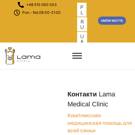
+48 510 060 003
P
L
Pon.- Nd.08:00-21:00
R
UMÓW WIZYTĘ
U
U
A
Контакти
Lama
Medical Clinic
Комплексная
медицинская помощь для
всей семьи