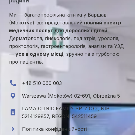
родини
Ми — багатопрофільна клініка у Варшаві
(Мокотув), де представлений
повний спектр
медичних послуг для дорослих і дітей
.
Дерматологія, гінекологія, педіатрія, урологія,
проктологія, гастроентерологія, аналізи та УЗД
—
усе в одному місці
, зручно та з турботою
про пацієнтів.
+48 510 060 003
Warszawa (Mokotów) 02-691, Obrzeżna 5
LAMA CLINIC FAMILY SP. Z O.O., NIP:
5214129857, REGON: 542511459
Політика конфіденційності