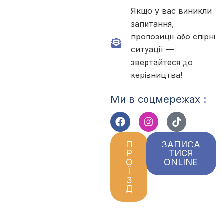
Якщо у вас виникли
запитання,
пропозиції або спірні
ситуації —
звертайтеся до
керівництва!
Ми в соцмережах :
П
ЗАПИСА
Р
ТИСЯ
О
ONLINE
Ї
З
Д