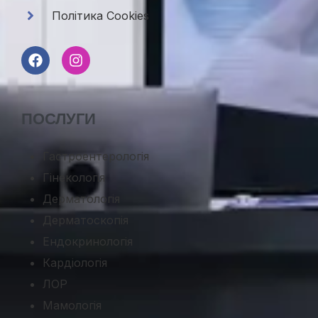
Політика Cookies
ПОСЛУГИ
Гастроентерологія
Гінекологія
Дерматологія
Дерматоскопія
Ендокринологія
Кардіологія
ЛОР
Мамологія