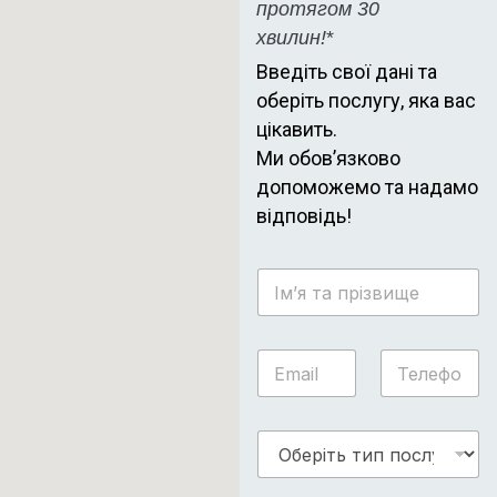
протягом 30
хвилин!
*
Введіть свої дані та
оберіть послугу, яка вас
цікавить.
Ми обов’язково
допоможемо та надамо
відповідь!
І
м
’
я
т
E
Т
т
и
m
е
а
п
a
л
п
*
i
е
р
в
О
l
ф
і
і
б
*
о
з
д
е
н
в
г