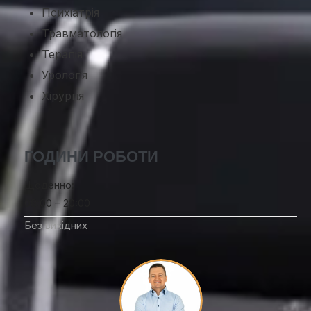
Психіатрія
Травматологія
Терапія
Урологія
Хірургія
ГОДИНИ РОБОТИ
Щоденно:
08:00 – 20:00
Без вихідних