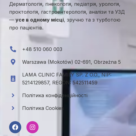
Дерматологія, гінекологія, педіатрія, урологія,
проктологія, гастроентерологія, аналізи та УЗД
—
усе в одному місці
, зручно та з турботою
про пацієнтів.
+48 510 060 003
Warszawa (Mokotów) 02-691, Obrzeżna 5
LAMA CLINIC FAMILY SP. Z O.O., NIP:
5214129857, REGON: 542511459
Політика конфіденційності
Політика Cookies