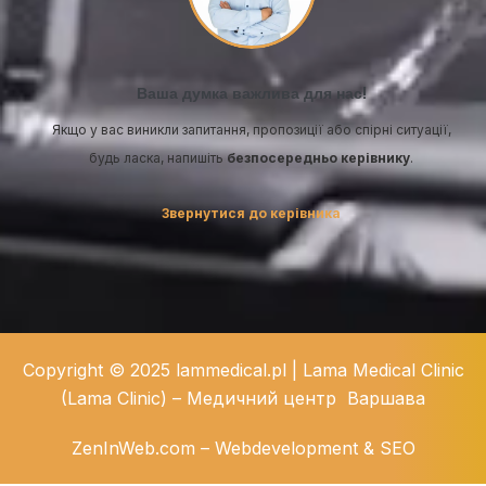
Ваша думка важлива для нас!
Якщо у вас виникли запитання, пропозиції або спірні ситуації,
будь ласка, напишіть
безпосередньо керівнику
.
Звернутися до керівника
Copyright © 2025 lammedical.pl | Lama Medical Clinic
(Lama Clinic) – Медичний центр Варшавa
ZenInWeb.com – Webdevelopment & SEO