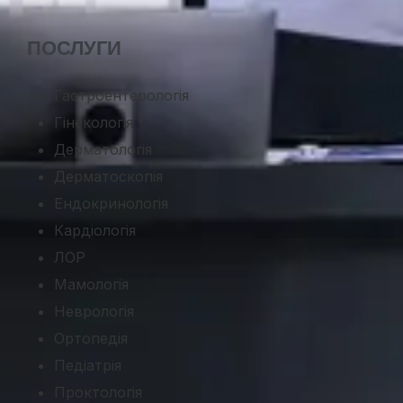
ПОСЛУГИ
Гастроентерологія
Гінекологія
Дерматологія
Дерматоскопія
Ендокринологія
Кардіологія
ЛОР
Мамологія
Неврологія
Ортопедія
Педіатрія
Проктологія