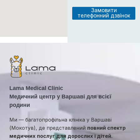
о
п
м
п
Замовити
л
о
телефонний дзвінок
е
с
н
л
н
у
я
г
а
и
б
о
в
і
д
г
у
Lama Medical Clinic
к
Медичний центр у Варшаві для всієї
родини
Ми — багатопрофільна клініка у Варшаві
(Мокотув), де представлений
повний спектр
медичних послуг для дорослих і дітей
.