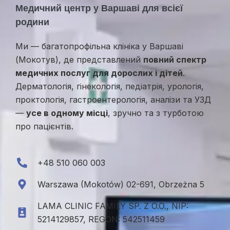
Медичний центр у Варшаві для всієї
родини
Ми — багатопрофільна клініка у Варшаві
(Мокотув), де представлений
повний спектр
медичних послуг для дорослих і дітей
.
Дерматологія, гінекологія, педіатрія, урологія,
проктологія, гастроентерологія, аналізи та УЗД
—
усе в одному місці
, зручно та з турботою
про пацієнтів.
+48 510 060 003
Warszawa (Mokotów) 02-691, Obrzeżna 5
LAMA CLINIC FAMILY SP. Z O.O., NIP:
5214129857, REGON: 542511459