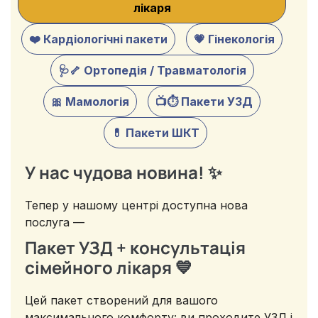
лікаря
❤️ Кардіологічні пакети
💗 Гінекологія
🩺🦴 Ортопедія / Травматологія
🎀 Мамологія
📺⏱️ Пакети УЗД
💊 Пакети ШКТ
У нас чудова новина! ✨
Тепер у нашому центрі доступна нова
послуга —
Пакет УЗД + консультація
сімейного лікаря 💙
Цей пакет створений для вашого
максимального комфорту: ви проходите УЗД і