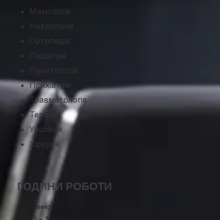
Мамологія
Неврологія
Ортопедія
Педіатрія
Проктологія
Психіатрія
Травматологія
Терапія
Урологія
Хірургія
ГОДИНИ РОБОТИ
Щоденно:
08:00 – 20:00