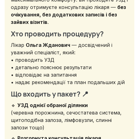
одразу отримуєте консультацію лікаря —
без
очікування, без додаткових записів і без
зайвих візитів
.
Хто проводить процедуру?
Лікар
Ольга Жданович
— досвідчений і
уважний спеціаліст, який:
• проводить УЗД
• детально пояснює результати
• відповідає на запитання
• надає рекомендації та план подальших дій
Що входить у пакет? 📍
🔹
УЗД однієї обраної ділянки
(черевна порожнина, сечостатева система,
щитоподібна залоза, лімфовузли, слинні
залози тощо)
🔹
Розгорнута консультація лікаря