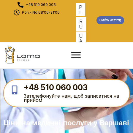
+48 510 060 003
P
L
Pon.- Nd.08:00-21:00
R
UMÓW WIZYTĘ
U
U
A
+48 510 060 003
Зателефонуйте нам, щоб записатися на
прийом
Ціни на медичні послуги у Варшаві