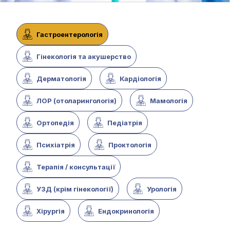
Гастроентерологія
Гінекологія та акушерство
Дерматологія
Кардіологія
ЛОР (отоларингологія)
Мамологія
Ортопедія
Педіатрія
Психіатрія
Проктологія
Терапія / консультації
УЗД (крім гінекології)
Урологія
Хірургія
Ендокринологія