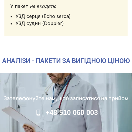
У пакет
не входять
:
УЗД серця (Echo serca)
УЗД судин (Doppler)
АНАЛІЗИ - ПАКЕТИ ЗА ВИГІДНОЮ ЦІНОЮ
Зателефонуйте нам, щоб записатися на прийом
+48 510 060 003