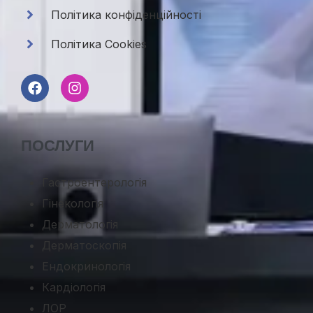
Політика конфіденційності
Політика Cookies
ПОСЛУГИ
Гастроентерологія
Гінекологія
Дерматологія
Дерматоскопія
Ендокринологія
Кардіологія
ЛОР