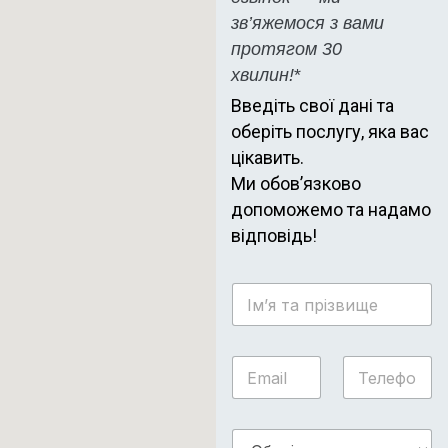
зв’яжемося з вами
протягом 30
хвилин!
*
Введіть свої дані та
оберіть послугу, яка вас
цікавить.
Ми обов’язково
допоможемо та надамо
відповідь!
І
м
’
я
а
E
Т
т
б
m
е
а
о
a
л
п
в
i
е
р
і
О
l
ф
і
д