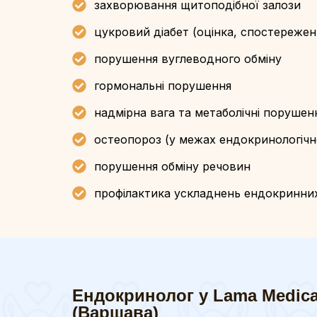
захворювання щитоподібної залози
цукровий діабет (оцінка, спостережен
порушення вуглеводного обміну
гормональні порушення
надмірна вага та метаболічні порушен
остеопороз (у межах ендокринологічно
порушення обміну речовин
профілактика ускладнень ендокринни
Ендокринолог у Lama Medical
(Варшава)