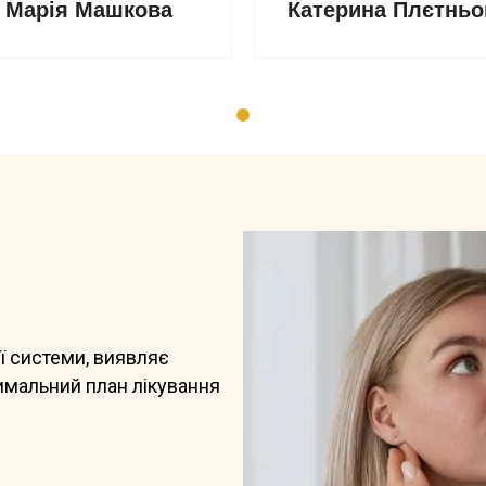
Катерина Плєтньо
Марія Машкова
ї системи, виявляє
имальний план лікування