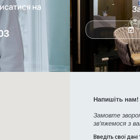
исатися на
З
03
Напишіть нам!
Замовте зворо
зв’яжемося з в
Введіть свої дані 