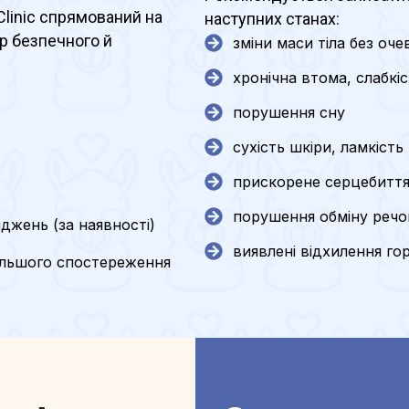
Clinic спрямований на
наступних станах:
ір безпечного й
зміни маси тіла без оч
хронічна втома, слабкі
порушення сну
сухість шкіри, ламкість 
прискорене серцебиття
порушення обміну реч
іджень (за наявності)
виявлені відхилення го
альшого спостереження