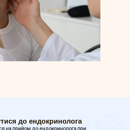
утися до ендокринолога
я на прийом до ендокринолога при