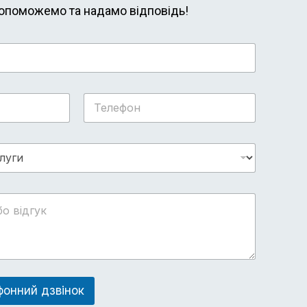
опоможемо та надамо відповідь!
Т
е
л
е
ф
о
н
*
онний дзвінок