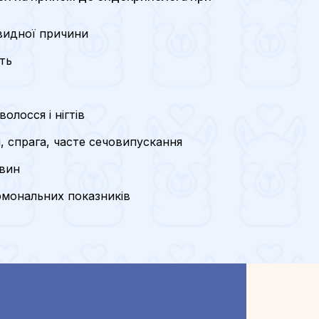
евидної причини
сть
волосся і нігтів
, спрага, часте сечовипускання
овин
рмональних показників