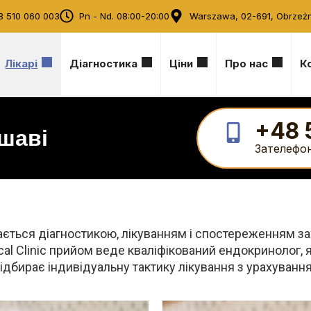
8 510 060 003
Pn - Nd. 08:00-20:00
Warszawa, 02-691, Obrzeż
Лікарі
Діагностика
Ціни
Про нас
К
+48 
шаві
Зателефо
мається діагностикою, лікуванням і спостереженням 
al Clinic прийом веде кваліфікований ендокринолог
ідбирає індивідуальну тактику лікування з урахування