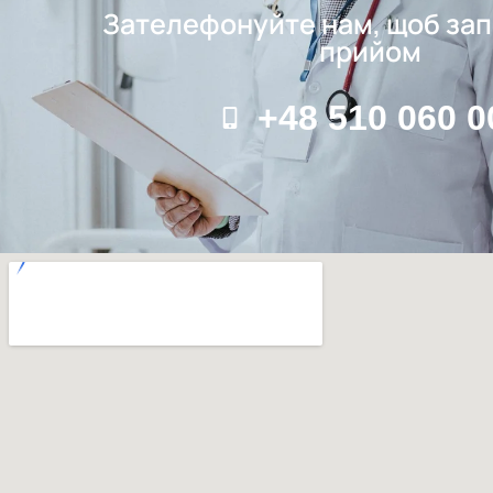
Зателефонуйте нам, щоб зап
прийом
+48 510 060 0