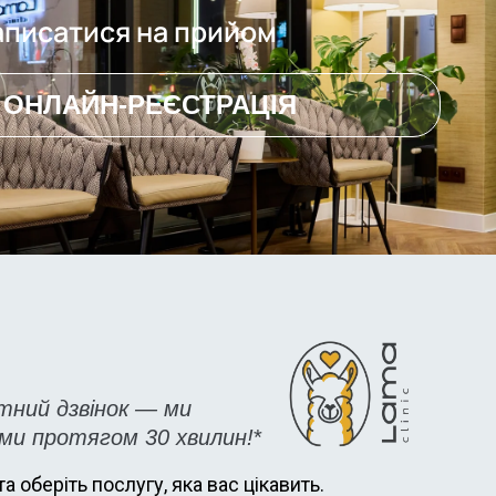
аписатися на прийом
ОНЛАЙН-РЕЄСТРАЦІЯ
тний дзвінок — ми
ами протягом 30 хвилин!
*
та оберіть послугу, яка вас цікавить.