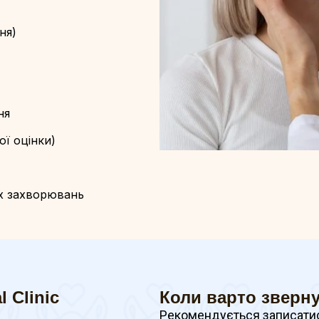
ня)
ня
ї оцінки)
х захворювань
 Clinic
Коли варто зверн
Рекомендується записатис