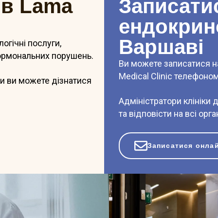
 в Lama
Записати
ендокрин
Варшаві
огічні послуги,
гормональних порушень.
Ви можете записатися н
Medical Clinic телефоно
и ви можете дізнатися
Адміністратори клініки 
та відповісти на всі орга
Записатися онла