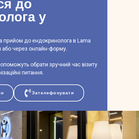
ся до
олога у
а прийом до ендокринолога в Lama
м або через онлайн-форму.
допоможуть обрати зручний час візиту
нізаційні питання.
йн
Зателефонувати