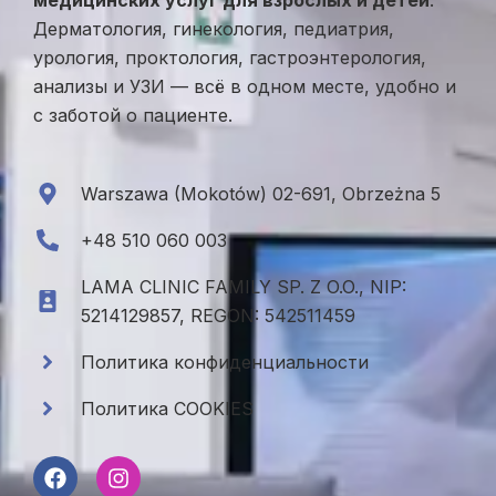
медицинских услуг для взрослых и детей
.
Дерматология, гинекология, педиатрия,
урология, проктология, гастроэнтерология,
анализы и УЗИ — всё в одном месте, удобно и
с заботой о пациенте.
Warszawa (Mokotów) 02-691, Obrzeżna 5
+48 510 060 003
LAMA CLINIC FAMILY SP. Z O.O., NIP:
5214129857, REGON: 542511459
Политика конфиденциальности
Политика COOKIES