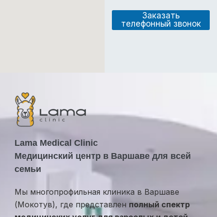
е
и
н
п
Заказать
и
у
телефонный звонок
е
с
и
л
л
у
и
г
о
и
т
з
ы
в
Lama Medical Clinic
Медицинский центр в Варшаве для всей
семьи
Мы многопрофильная клиника в Варшаве
(Мокотув), где представлен
полный спектр