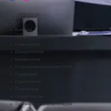
УСЛУГИ
Анализы
Гастроэнтерология
Гинекология
Дерматология
Маммология
Оториноларингология (ЛОР)
Педиатрия
Проктология
Психиатрия
Стоматология
Травматология и ортопедия