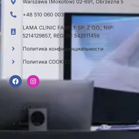
Warszawa (Mokotów) 02-691, Obrzeżna 5
+48 510 060 003
LAMA CLINIC FAMILY SP. Z O.O., NIP:
5214129857, REGON: 542511459
Политика конфиденциальности
Политика COOKIES
УСЛУГИ
Анализы
Гастроэнтерология