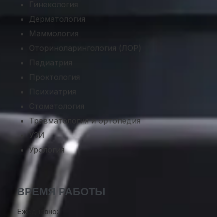
Гинекология
Дерматология
Маммология
Оториноларингология (ЛОР)
Педиатрия
Проктология
Психиатрия
Стоматология
Травматология и ортопедия
УЗИ
Урология
ВРЕМЯ РАБОТЫ
Ежедневно: