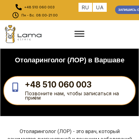
RU
UA
+48 510 060 003
ЗАПИШИСЬ O
Пн - Вс. 08:00-21:00
Отоларинголог (ЛОР) в Варшаве
+48 510 060 003
Позвоните нам, чтобы записаться на
приём
Отоларинголог (ЛОР) - это врач, который
занимается диагностикой и лечением заболеваний