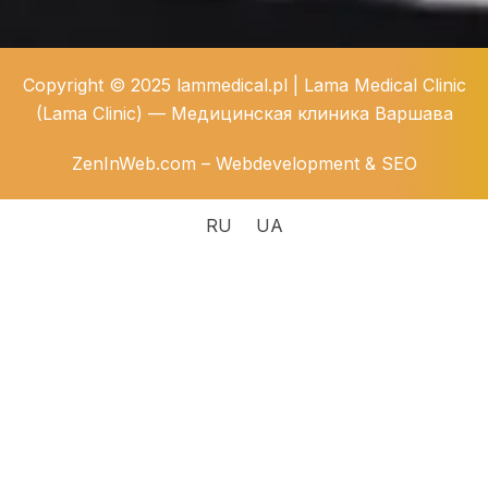
Copyright © 2025 lammedical.pl | Lama Medical Clinic
(Lama Clinic) — Медицинская клиника Варшава
ZenInWeb.com – Webdevelopment & SEO
RU
UA